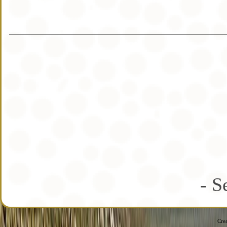
- S
Cre