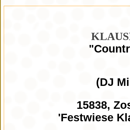
KLAUS
"Count
(DJ M
15838, Zos
'Festwiese Kl