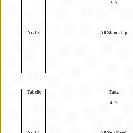
3. A
Nr. 03
All Shook Up
Tabelle
Tanz
4. A
Nr. 04
All You Need