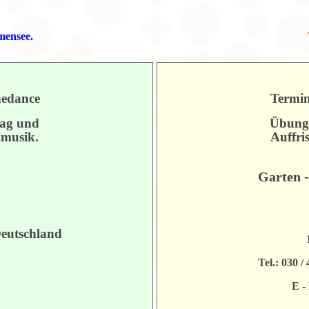
mensee.
nedance
Termin
ag und
Übung
hmusik.
Auffri
Garten -
Deutschland
Tel.: 030
E -