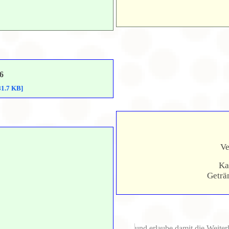
6
81.7 KB]
Ve
Ka
Geträ
Die Inhalte von Google Maps
angezeigt. Um den Inhalt anz
und erlaube damit die Weiter